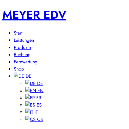
MEYER EDV
Start
Leistungen
Produkte
Buchung
Fernwartung
Shop
DE
DE
EN
FR
ES
IT
CS