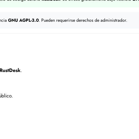
encia
GNU AGPL-3.0
. Pueden requerirse derechos de administrador.
RustDesk
.
blico.