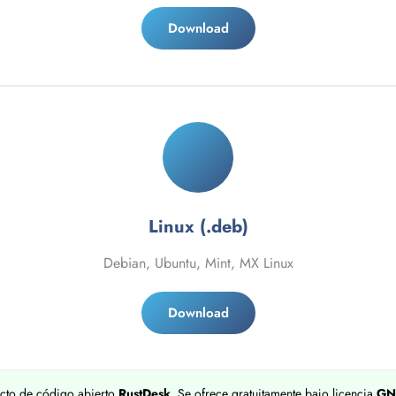
Download
Linux (.deb)
Debian, Ubuntu, Mint, MX Linux
Download
ecto de código abierto
RustDesk
. Se ofrece gratuitamente bajo licencia
GN