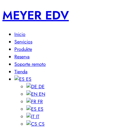
MEYER EDV
Inicio
Servicios
Produkte
Reserva
Soporte remoto
Tienda
ES
DE
EN
FR
ES
IT
CS