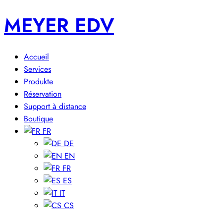
MEYER EDV
Accueil
Services
Produkte
Réservation
Support à distance
Boutique
FR
DE
EN
FR
ES
IT
CS